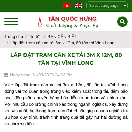
Powered by
TÂN QUỐC HƯNG
Chất Lượng & Phục Vụ
Trang chủ
Tin tức
BẠN CẦN BIẾT
Lắp đặt trạm cân xe tải 3m x 12m, 80 tấn tại Vĩnh Long
LẮP ĐẶT TRẠM CÂN XE TẢI 3M X 12M, 80
TẤN TẠI VĨNH LONG
Ngày đăng: 31/03/2025 04:36 PM
Việc lắp đặt trạm cân xe tải 3m x 12m, 80 tấn tại Vĩnh Long 
đóng vai trò quan trọng trong việc kiểm soát trọng tải, đảm bảo 
hoạt động vận chuyển hàng hóa diễn ra an toàn và chính xác. 
Với nhu cầu đo lường chính xác trong ngành logistics, xây dựng 
và sản xuất, hệ thống trạm cân đạt chuẩn giúp doanh nghiệp tối 
ưu hóa quy trình, tránh tình trạng quá tải gây hư hại đường sá 
và phương tiện.