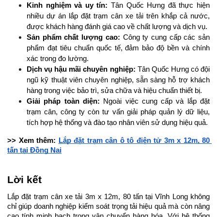
Kinh nghiệm và uy tín:
 Tân Quốc Hưng đã thực hiện 
nhiều dự án lắp đặt trạm cân xe tải trên khắp cả nước, 
được khách hàng đánh giá cao về chất lượng và dịch vụ.
Sản phẩm chất lượng cao: 
Công ty cung cấp các sản 
phẩm đạt tiêu chuẩn quốc tế, đảm bảo độ bền và chính 
xác trong đo lường.
Dịch vụ hậu mãi chuyên nghiệp: 
Tân Quốc Hưng có đội 
ngũ kỹ thuật viên chuyên nghiệp, sẵn sàng hỗ trợ khách 
hàng trong việc bảo trì, sửa chữa và hiệu chuẩn thiết bị.
Giải pháp toàn diện:
 Ngoài việc cung cấp và lắp đặt 
trạm cân, công ty còn tư vấn giải pháp quản lý dữ liệu, 
tích hợp hệ thống và đào tạo nhân viên sử dụng hiệu quả.
>> Xem thêm: 
Lắp đặt trạm cân ô tô điện tử 3m x 12m, 80 
tấn tại Đồng Nai
Lời kết
Lắp đặt trạm cân xe tải 3m x 12m, 80 tấn tại Vĩnh Long không 
chỉ giúp doanh nghiệp kiểm soát trọng tải hiệu quả mà còn nâng 
cao tính minh bạch trong vận chuyển hàng hóa. Với hệ thống 