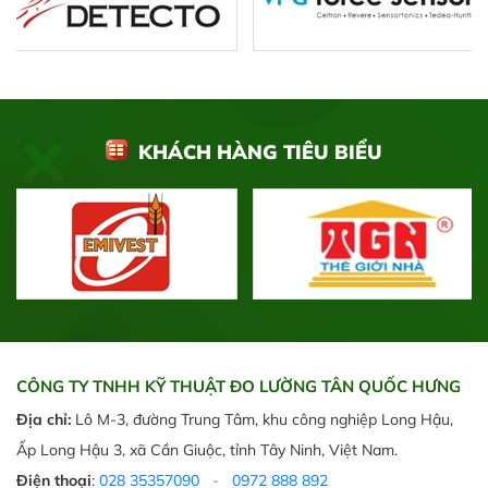
KHÁCH HÀNG TIÊU BIỂU
CÔNG TY TNHH KỸ THUẬT ĐO LƯỜNG TÂN QUỐC HƯNG
Địa chỉ:
Lô M-3, đường Trung Tâm, khu công nghiệp Long Hậu,
Ấp Long Hậu 3, xã Cần Giuộc, tỉnh Tây Ninh, Việt Nam.
Điện thoại
:
028 35357090
-
0972 888 892