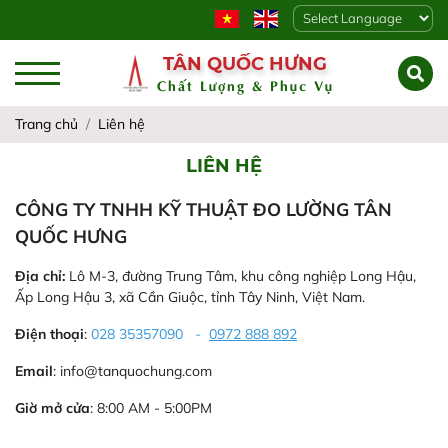
Powered by
TÂN QUỐC HƯNG
Chất Lượng & Phục Vụ
Trang chủ
Liên hệ
LIÊN HỆ
CÔNG TY TNHH KỸ THUẬT ĐO LƯỜNG TÂN
QUỐC HƯNG
Địa chỉ:
Lô M-3, đường Trung Tâm, khu công nghiệp Long Hậu,
Ấp Long Hậu 3, xã Cần Giuộc, tỉnh Tây Ninh, Việt Nam.
Điện thoại
:
028 35357090
-
0972 888 892
Email
: info@tanquochung.com
Giờ mở cửa
: 8:00 AM - 5:00PM