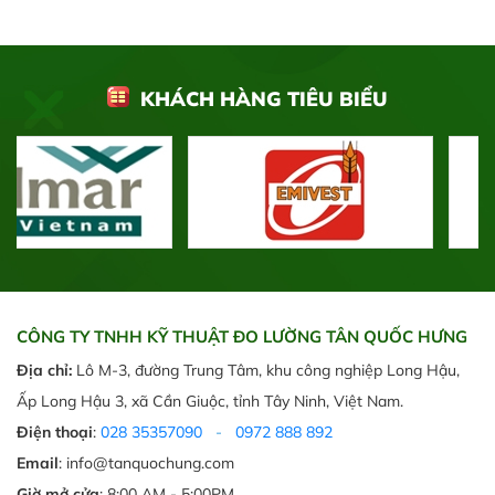
KHÁCH HÀNG TIÊU BIỂU
CÔNG TY TNHH KỸ THUẬT ĐO LƯỜNG TÂN QUỐC HƯNG
Địa chỉ:
Lô M-3, đường Trung Tâm, khu công nghiệp Long Hậu,
Ấp Long Hậu 3, xã Cần Giuộc, tỉnh Tây Ninh, Việt Nam.
Điện thoại
:
028 35357090
-
0972 888 892
Email
: info@tanquochung.com
Giờ mở cửa
: 8:00 AM - 5:00PM