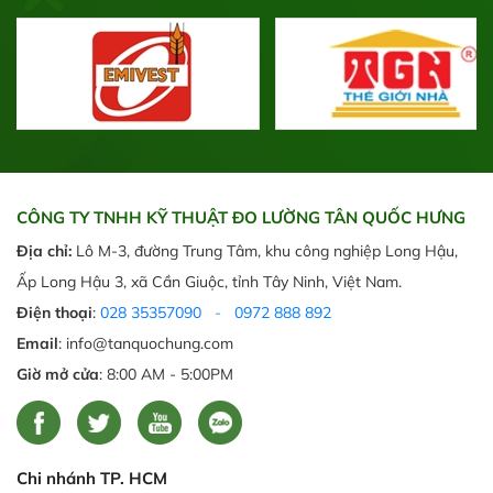
CÔNG TY TNHH KỸ THUẬT ĐO LƯỜNG TÂN QUỐC HƯNG
Địa chỉ:
Lô M-3, đường Trung Tâm, khu công nghiệp Long Hậu,
Ấp Long Hậu 3, xã Cần Giuộc, tỉnh Tây Ninh, Việt Nam.
Điện thoại
:
028 35357090
-
0972 888 892
Email
: info@tanquochung.com
Giờ mở cửa
: 8:00 AM - 5:00PM
Chi nhánh TP. HCM