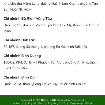
Khu biệt thự Hồng Long, đường Huỳnh Lan Khanh, phường Tân
Sơn Hoà, TP. HCM
Chi nhánh Bà Rịa - Vũng Tàu
Quốc Lộ 51, khu phố Mỹ Tân, phường Phú Mỹ, thành phố Hồ Chí
Minh
Chi nhánh Đắk Lắk
Số 167, đường 30 tháng 4, phường Ea Kao, tỉnh Đắk Lắk
Chi nhánh Bình Dương
165/C2, KP4, đại lộ Mỹ Phước - Tân Vạn, phường An Phú, thành
phố Hồ Chí Minh
Chi nhánh Bình Định
Quốc Lộ 1A, thôn Quảng Tín, xã Tuy Phước, tỉnh Gia Lai
Copyright ©
TAN QUOC HUNG
. Designed by Nina Co.,Ltd
Online: 12
|
Tổng tuần: 8082
|
Tổng tháng: 13278
|
Tổng truy cập: 1228745