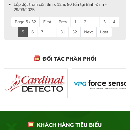
Lắp đặt trạm cân 3m x 12m, 80 tấn tại Bình Định -
29/03/2025
Page 5 / 32
First
Prev
1
2
...
3
4
5
6
7
...
31
32
Next
Last
ĐỐI TÁC PHÂN PHỐI
KHÁCH HÀNG TIÊU BIỂU