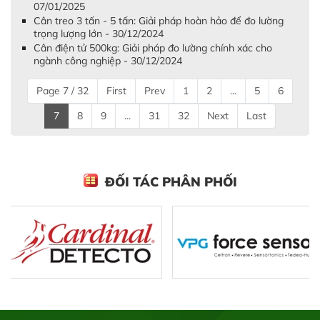
07/01/2025
Cân treo 3 tấn - 5 tấn: Giải pháp hoàn hảo để đo lường
trọng lượng lớn - 30/12/2024
Cân điện tử 500kg: Giải pháp đo lường chính xác cho
ngành công nghiệp - 30/12/2024
Page 7 / 32
First
Prev
1
2
...
5
6
7
8
9
...
31
32
Next
Last
ĐỐI TÁC PHÂN PHỐI