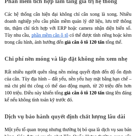
Phần mềm tích hợp làm tăng giá trị hệ thống
Các hệ thống cân hiện đại không chỉ cân xong là xong. Nhiều 
doanh nghiệp yêu cầu phần mềm quản lý dữ liệu, lưu trữ thông 
tin, thậm chí tích hợp với ERP hoặc camera nhận diện biển số. 
Tùy nhu cầu, 
phần mềm cân ô tô
 có thể được tính riêng hoặc kèm 
trong cấu hình, ảnh hưởng đến 
giá cân ô tô 120 tấn
 tổng thể.
Chi phí nền móng và lắp đặt không nên xem nhẹ
Rất nhiều người quên rằng nền móng quyết định đến độ ổn định 
của cân. Tùy địa hình – đất yếu, nền yếu hay mặt bằng hạn chế – 
mà chi phí thi công có thể dao động mạnh, từ 20 triệu đến hơn 
100 triệu. Điều này khiến tổng 
giá cân ô tô 120 tấn
 tăng lên đáng 
kể nếu không tính toán kỹ trước đó.
Dịch vụ bảo hành quyết định chất lượng lâu dài
Một yếu tố quan trọng nhưng thường bị bỏ qua là dịch vụ sau bán 