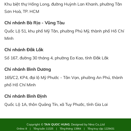
Khu biệt thự Hồng Long, đường Huỳnh Lan Khanh, phường Tân
Sơn Hoà, TP. HCM
Chi nhánh Bà Rịa - Vũng Tàu
Quốc Lộ 51, khu phố Mỹ Tân, phường Phú Mỹ, thành phố Hồ Chí
Minh
Chi nhánh Đắk Lắk
Số 167, đường 30 tháng 4, phường Ea Kao, tỉnh Đắk Lắk
Chi nhánh Bình Dương
165/C2, KP4, đại lộ Mỹ Phước - Tân Vạn, phường An Phú, thành
phố Hồ Chí Minh
Chi nhánh Bình Định
Quốc Lộ 1A, thôn Quảng Tín, xã Tuy Phước, tỉnh Gia Lai
Copyright ©
TAN QUOC HUNG
. Designed by Nina Co.,Ltd
Online: 8
|
Tổng tuần: 11325
|
Tổng tháng: 13964
|
Tổng truy cập: 1229431