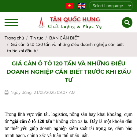
Powered by
TÂN QUỐC HƯNG
Chất Lượng & Phục Vụ
Trang chủ
Tin tức
BẠN CẦN BIẾT
Giá cân ô tô 120 tấn và những điều doanh nghiệp cần biết
trước khi đầu tư
GIÁ CÂN Ô TÔ 120 TẤN VÀ NHỮNG ĐIỀU
DOANH NGHIỆP CẦN BIẾT TRƯỚC KHI ĐẦU
TƯ
Ngày đăng: 21/05/2025 09:07 AM
Trong lĩnh vực vận tải, logistics, nông sản hay khai khoáng, cụm 
từ 
“giá cân ô tô 120 tấn”
 không còn xa lạ. Đây là một khoản đầu 
tư thiết yếu giúp doanh nghiệp kiểm soát tải trọng xe, đảm bảo 
minh bạch, chính xác và tuân thủ pháp luật.