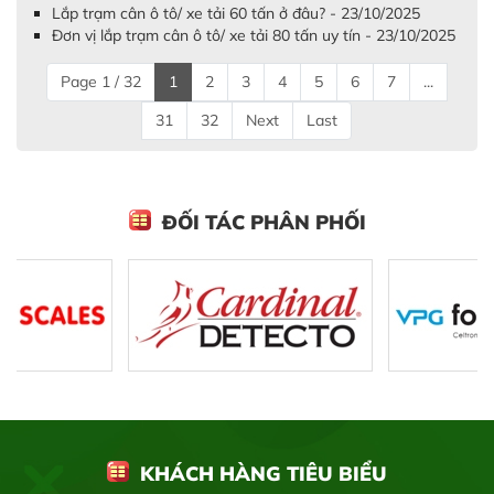
Lắp trạm cân ô tô/ xe tải 60 tấn ở đâu? - 23/10/2025
Đơn vị lắp trạm cân ô tô/ xe tải 80 tấn uy tín - 23/10/2025
Page 1 / 32
1
2
3
4
5
6
7
...
31
32
Next
Last
ĐỐI TÁC PHÂN PHỐI
KHÁCH HÀNG TIÊU BIỂU