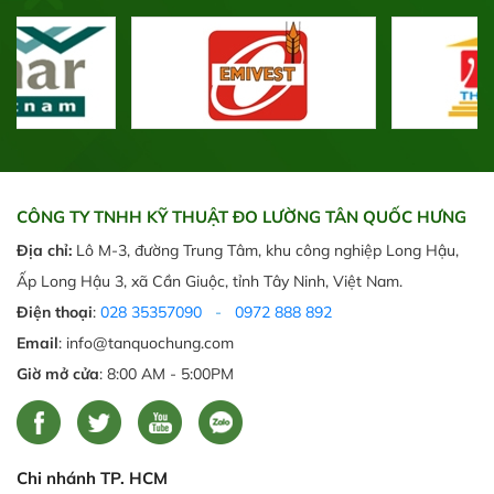
CÔNG TY TNHH KỸ THUẬT ĐO LƯỜNG TÂN QUỐC HƯNG
Địa chỉ:
Lô M-3, đường Trung Tâm, khu công nghiệp Long Hậu,
Ấp Long Hậu 3, xã Cần Giuộc, tỉnh Tây Ninh, Việt Nam.
Điện thoại
:
028 35357090
-
0972 888 892
Email
: info@tanquochung.com
Giờ mở cửa
: 8:00 AM - 5:00PM
Chi nhánh TP. HCM