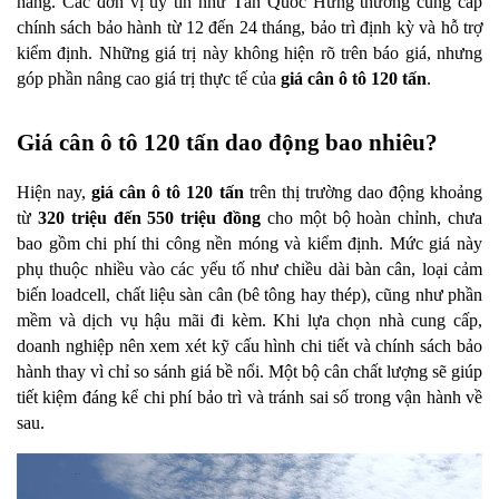
hàng. Các đơn vị uy tín như Tân Quốc Hưng thường cung cấp 
chính sách bảo hành từ 12 đến 24 tháng, bảo trì định kỳ và hỗ trợ 
kiểm định. Những giá trị này không hiện rõ trên báo giá, nhưng 
góp phần nâng cao giá trị thực tế của 
giá cân ô tô 120 tấn
.
Giá cân ô tô 120 tấn dao động bao nhiêu?
Hiện nay, 
giá cân ô tô 120 tấn
 trên thị trường dao động khoảng 
từ 
320 triệu đến 550 triệu đồng
 cho một bộ hoàn chỉnh, chưa 
bao gồm chi phí thi công nền móng và kiểm định. Mức giá này 
phụ thuộc nhiều vào các yếu tố như chiều dài bàn cân, loại cảm 
biến loadcell, chất liệu sàn cân (bê tông hay thép), cũng như phần 
mềm và dịch vụ hậu mãi đi kèm. Khi lựa chọn nhà cung cấp, 
doanh nghiệp nên xem xét kỹ cấu hình chi tiết và chính sách bảo 
hành thay vì chỉ so sánh giá bề nổi. Một bộ cân chất lượng sẽ giúp 
tiết kiệm đáng kể chi phí bảo trì và tránh sai số trong vận hành về 
sau.