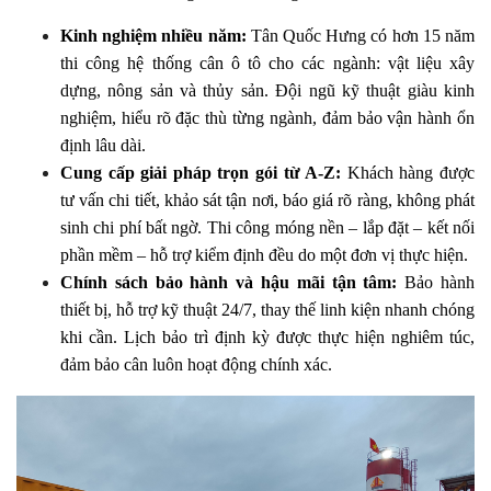
Kinh nghiệm nhiều năm: 
Tân Quốc Hưng có hơn 15 năm 
thi công hệ thống cân ô tô cho các ngành: vật liệu xây 
dựng, nông sản và thủy sản. Đội ngũ kỹ thuật giàu kinh 
nghiệm, hiểu rõ đặc thù từng ngành, đảm bảo vận hành ổn 
định lâu dài.
Cung cấp giải pháp trọn gói từ A-Z: 
Khách hàng được 
tư vấn chi tiết, khảo sát tận nơi, báo giá rõ ràng, không phát 
sinh chi phí bất ngờ. Thi công móng nền – lắp đặt – kết nối 
phần mềm – hỗ trợ kiểm định đều do một đơn vị thực hiện.
Chính sách bảo hành và hậu mãi tận tâm: 
Bảo hành 
thiết bị, hỗ trợ kỹ thuật 24/7, thay thế linh kiện nhanh chóng 
khi cần. Lịch bảo trì định kỳ được thực hiện nghiêm túc, 
đảm bảo cân luôn hoạt động chính xác.