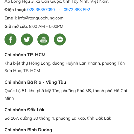
Ấp Long Hậu 3, xã Cần Giuộc, tỉnh Tây Ninh, Việt Nam.
Điện thoại
:
028 35357090
-
0972 888 892
Email
: info@tanquochung.com
Giờ mở cửa
: 8:00 AM - 5:00PM
Chi nhánh TP. HCM
Khu biệt thự Hồng Long, đường Huỳnh Lan Khanh, phường Tân
Sơn Hoà, TP. HCM
Chi nhánh Bà Rịa - Vũng Tàu
Quốc Lộ 51, khu phố Mỹ Tân, phường Phú Mỹ, thành phố Hồ Chí
Minh
Chi nhánh Đắk Lắk
Số 167, đường 30 tháng 4, phường Ea Kao, tỉnh Đắk Lắk
Chi nhánh Bình Dương