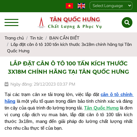
Powered by
TÂN QUỐC HƯNG
Chất Lượng & Phục Vụ
Trang chủ
Tin tức
BẠN CẦN BIẾT
Lắp đặt cân ô tô 100 tấn kích thước 3x18m chính hãng tại Tân
Quốc Hưng
LẮP ĐẶT CÂN Ô TÔ 100 TẤN KÍCH THƯỚC
3X18M CHÍNH HÃNG TẠI TÂN QUỐC HƯNG
Ngày đăng: 29/12/2023 03:37 PM
Tại các trạm cân xe tải trọng lớn, việc lắp đặt 
cân ô tô chính 
hãng
 là một yếu tố quan trọng đảm bảo tính chính xác và đáng 
tin cậy của quá trình đo lường trọng tải. 
Tân Quốc Hưng
 là đơn 
vị cung cấp dịch vụ mua bán, lắp đặt cân ô tô 100 tấn kích 
thước 3x18m, mang đến giải pháp đo lường chất lượng nhất 
cho nhu cầu thực tế của bạn.