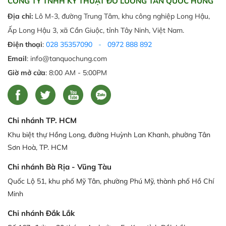
CÔNG TY TNHH KỸ THUẬT ĐO LƯỜNG TÂN QUỐC HƯNG
Địa chỉ:
Lô M-3, đường Trung Tâm, khu công nghiệp Long Hậu,
Ấp Long Hậu 3, xã Cần Giuộc, tỉnh Tây Ninh, Việt Nam.
Điện thoại
:
028 35357090
-
0972 888 892
Email
: info@tanquochung.com
Giờ mở cửa
: 8:00 AM - 5:00PM
Chi nhánh TP. HCM
Khu biệt thự Hồng Long, đường Huỳnh Lan Khanh, phường Tân
Sơn Hoà, TP. HCM
Chi nhánh Bà Rịa - Vũng Tàu
Quốc Lộ 51, khu phố Mỹ Tân, phường Phú Mỹ, thành phố Hồ Chí
Minh
Chi nhánh Đắk Lắk