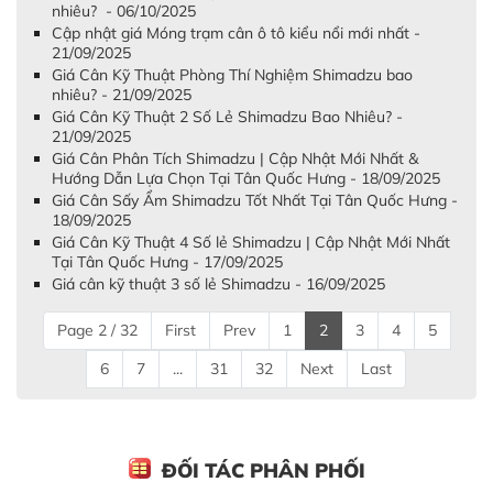
nhiêu? - 06/10/2025
Cập nhật giá Móng trạm cân ô tô kiểu nổi mới nhất -
21/09/2025
Giá Cân Kỹ Thuật Phòng Thí Nghiệm Shimadzu bao
nhiêu? - 21/09/2025
​​​​​​​Giá Cân Kỹ Thuật 2 Số Lẻ Shimadzu Bao Nhiêu? -
21/09/2025
Giá Cân Phân Tích Shimadzu | Cập Nhật Mới Nhất &
Hướng Dẫn Lựa Chọn Tại Tân Quốc Hưng - 18/09/2025
Giá Cân Sấy Ẩm Shimadzu Tốt Nhất Tại Tân Quốc Hưng -
18/09/2025
Giá Cân Kỹ Thuật 4 Số lẻ Shimadzu | Cập Nhật Mới Nhất
Tại Tân Quốc Hưng - 17/09/2025
Giá cân kỹ thuật 3 số lẻ Shimadzu - 16/09/2025
Page 2 / 32
First
Prev
1
2
3
4
5
6
7
...
31
32
Next
Last
ĐỐI TÁC PHÂN PHỐI