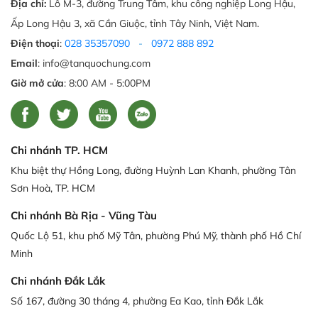
Địa chỉ:
Lô M-3, đường Trung Tâm, khu công nghiệp Long Hậu,
Ấp Long Hậu 3, xã Cần Giuộc, tỉnh Tây Ninh, Việt Nam.
Điện thoại
:
028 35357090
-
0972 888 892
Email
: info@tanquochung.com
Giờ mở cửa
: 8:00 AM - 5:00PM
Chi nhánh TP. HCM
Khu biệt thự Hồng Long, đường Huỳnh Lan Khanh, phường Tân
Sơn Hoà, TP. HCM
Chi nhánh Bà Rịa - Vũng Tàu
Quốc Lộ 51, khu phố Mỹ Tân, phường Phú Mỹ, thành phố Hồ Chí
Minh
Chi nhánh Đắk Lắk
Số 167, đường 30 tháng 4, phường Ea Kao, tỉnh Đắk Lắk