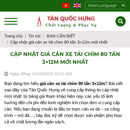
Powered by
TÂN QUỐC HƯNG
Chất Lượng & Phục Vụ
Trang chủ
Tin tức
BẠN CẦN BIẾT
Cập nhật giá cân xe tải chìm 80 tấn 3×12m mới nhất
CẬP NHẬT GIÁ CÂN XE TẢI CHÌM 80 TẤN
3×12M MỚI NHẤT
Ngày đăng: 23/10/2025 10:21 AM
Bạn đang tìm hiểu 
giá cân xe tải chìm 80 tấn 3×12m
? Bài viết 
sau đây của Tân Quốc Hưng sẽ cung cấp thông tin cập nhật 
mới nhất: từ bảng giá tham khảo hiện nay, các yếu tố ảnh 
hưởng đến chi phí đến kinh nghiệm khi chọn đơn vị cung cấp 
cân. Nếu bạn đang chuẩn bị đầu tư trạm cân xe tải – xe công 
trình – mỏ đá…, hãy đọc kỹ để chọn được sản phẩm phù hợp 
cả về chất lượng lẫn ngân sách.