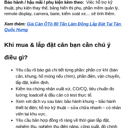
Bảo hành / hậu mãi / phụ kiện kèm theo: 
 Việc hỗ trợ kỹ 
thuật, phụ kiện thay thế, bảng hiển thị phụ, phần mềm quản lý, 
remote display, camera, barie, kiểm soát xe… sẽ tính thêm.
Xem thêm: 
Giá Cân ÔTô 80 Tấn Lâm Đồng Lắp Đặt Tại Tân 
Quốc Hưng
Khi mua & lắp đặt cân bạn cần chú ý 
điều gì?
Yêu cầu rõ báo giá chi tiết từng phần: phần cơ khí (bàn 
cân, khung, hố móng nếu chìm), phần điện, vận chuyển, 
lắp đặt, kiểm định.
Kiểm tra chứng nhận xuất xứ, CO/CQ, tiêu chuẩn đo 
lường; loadcell & đầu cân có test thực tế.
Xem xét dịch vụ sau bán: bảo hành khung – bảo hành 
thiết bị điện; hỗ trợ kỹ thuật – sửa chữa nhanh – có nhân 
viên tại khu vực.
Yêu cầu bản hợp đồng rõ ràng về thời gian lắp đặt, 
nghiệm thu, nghiệm thu điện năng, công suất, độ chính 