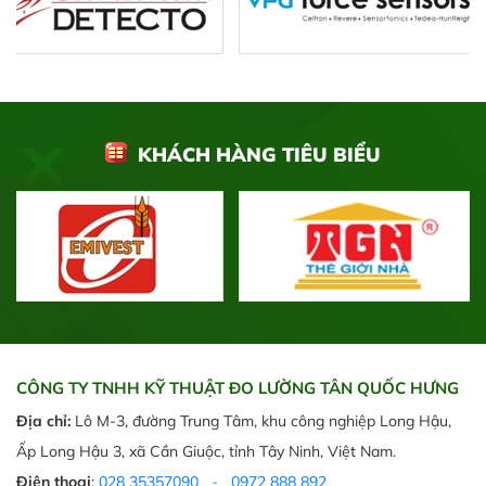
KHÁCH HÀNG TIÊU BIỂU
CÔNG TY TNHH KỸ THUẬT ĐO LƯỜNG TÂN QUỐC HƯNG
Địa chỉ:
Lô M-3, đường Trung Tâm, khu công nghiệp Long Hậu,
Ấp Long Hậu 3, xã Cần Giuộc, tỉnh Tây Ninh, Việt Nam.
Điện thoại
:
028 35357090
-
0972 888 892