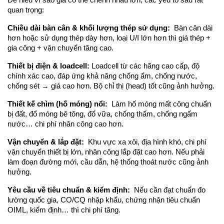
quan trọng:
Chiều dài bàn cân & khối lượng thép sử dụng: 
 Bàn cân dài 
hơn hoặc sử dụng thép dày hơn, loại U/I lớn hơn thì giá thép + 
gia công + vận chuyển tăng cao.
Thiết bị điện & loadcell:
 Loadcell từ các hãng cao cấp, độ 
chính xác cao, đáp ứng khả năng chống ẩm, chống nước, 
chống sét → giá cao hơn. Bộ chỉ thị (head) tốt cũng ảnh hưởng.
Thiết kế chìm (hố móng) nổi: 
 Làm hố móng mất công chuẩn 
bị đất, đổ móng bê tông, đổ vữa, chống thấm, chống ngấm 
nước… chi phí nhân công cao hơn.
Vận chuyển & lắp đặt: 
 Khu vực xa xôi, địa hình khó, chi phí 
vận chuyển thiết bị lớn, nhân công lắp đặt cao hơn. Nếu phải 
làm đoạn đường mới, cầu dẫn, hệ thống thoát nước cũng ảnh 
hưởng.
Yêu cầu về tiêu chuẩn & kiểm định: 
 Nếu cần đạt chuẩn đo 
lường quốc gia, CO/CQ nhập khẩu, chứng nhận tiêu chuẩn 
OIML, kiểm định… thì chi phí tăng.