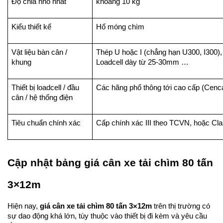
Độ chia nhỏ nhất
khoảng 10 kg
Kiểu thiết kế
Hố móng chìm
Vật liệu bàn cân / 
Thép U hoặc I (chẳng hạn U300, I300)
khung
Loadcell dày từ 25-30mm …
Thiết bị loadcell / đầu 
Các hãng phổ thông tới cao cấp (Cencan
cân / hệ thống điện
Tiêu chuẩn chính xác
Cấp chính xác III theo TCVN, hoặc Cl
Cập nhật bảng giá cân xe tải chìm 80 tấn 
3×12m
Hiện nay, 
giá cân xe tải chìm 80 tấn 3×12m
 trên thị trường có 
sự dao động khá lớn, tùy thuộc vào thiết bị đi kèm và yêu cầu 