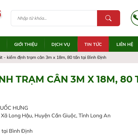
G
GIỚI THIỆU
DỊCH VỤ
TIN TỨC
LIÊN HỆ
t - kiểm định trạm cân 3m x 18m, 80 tấn tại Bình Định
ỊNH TRẠM CÂN 3M X 18M, 80 
QUỐC HƯNG
 Xã Long Hậu, Huyện Cần Giuộc, Tỉnh Long An
 tại Bình Định