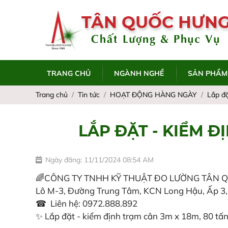
TÂN QUỐC HƯN
Chất Lượng & Phục Vụ
TRANG CHỦ
NGÀNH NGHỀ
SẢN PHẨM
Trang chủ
Tin tức
HOẠT ĐỘNG HÀNG NGÀY
Lắp đặ
LẮP ĐẶT - KIỂM Đ
Ngày đăng: 11/11/2024 08:54 AM
🌈CÔNG TY TNHH KỸ THUẬT ĐO LƯỜNG TÂN 
Lô M-3, Đường Trung Tâm, KCN Long Hậu, Ấp 3,
☎ Liên hệ: 0972.888.892
✨ Lắp đặt - kiểm định trạm cân 3m x 18m, 80 tấn