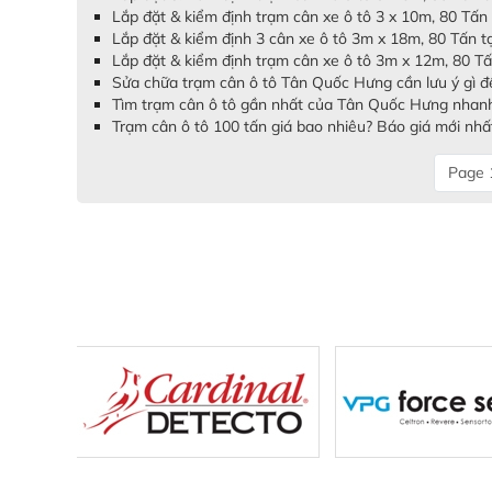
Lắp đặt & kiểm định trạm cân xe ô tô 3 x 10m, 80 Tấn
Lắp đặt & kiểm định 3 cân xe ô tô 3m x 18m, 80 Tấn 
Lắp đặt & kiểm định trạm cân xe ô tô 3m x 12m, 80 T
Sửa chữa trạm cân ô tô Tân Quốc Hưng cần lưu ý gì để 
Tìm trạm cân ô tô gần nhất của Tân Quốc Hưng nhan
Trạm cân ô tô 100 tấn giá bao nhiêu? Báo giá mới nhấ
Page 1