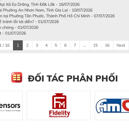
 tại Xã Ea Drăng, Tỉnh Đắk Lắk - 16/07/2026
tại Phường An Nhơn Nam, Tỉnh Gia Lai - 10/07/2026
ấn tại Phường Tân Phước, Thành Phố Hồ Chí Minh - 07/07/2026
tránh lỗi tái diễn? - 01/07/2026
h chóng - 01/07/2026
t - 01/07/2026
 / 16
1
2
3
4
5
6
7
...
15
16
Next
ĐỐI TÁC PHÂN PHỐI