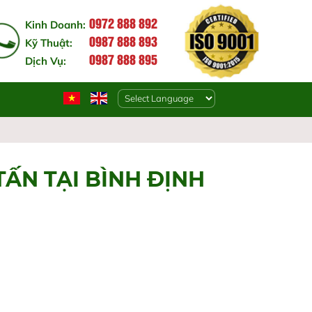
0972 888 892
Kinh Doanh:
0987 888 893
Kỹ Thuật:
0987 888 895
Dịch Vụ:
Powered by
TẤN TẠI BÌNH ĐỊNH