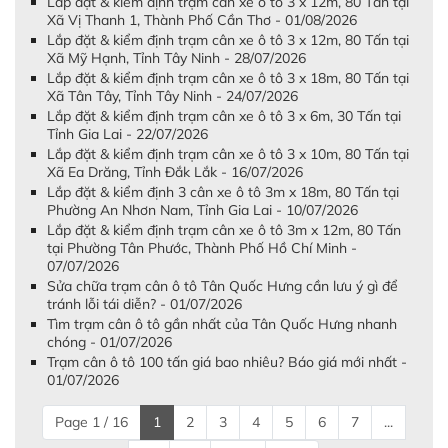
Lắp đặt & kiểm định trạm cân xe ô tô 3 x 12m, 80 Tấn tại
Xã Vị Thanh 1, Thành Phố Cần Thơ - 01/08/2026
Lắp đặt & kiểm định trạm cân xe ô tô 3 x 12m, 80 Tấn tại
Xã Mỹ Hạnh, Tỉnh Tây Ninh - 28/07/2026
Lắp đặt & kiểm định trạm cân xe ô tô 3 x 18m, 80 Tấn tại
Xã Tân Tây, Tỉnh Tây Ninh - 24/07/2026
Lắp đặt & kiểm định trạm cân xe ô tô 3 x 6m, 30 Tấn tại
Tỉnh Gia Lai - 22/07/2026
Lắp đặt & kiểm định trạm cân xe ô tô 3 x 10m, 80 Tấn tại
Xã Ea Drăng, Tỉnh Đắk Lắk - 16/07/2026
Lắp đặt & kiểm định 3 cân xe ô tô 3m x 18m, 80 Tấn tại
Phường An Nhơn Nam, Tỉnh Gia Lai - 10/07/2026
Lắp đặt & kiểm định trạm cân xe ô tô 3m x 12m, 80 Tấn
tại Phường Tân Phước, Thành Phố Hồ Chí Minh -
07/07/2026
Sửa chữa trạm cân ô tô Tân Quốc Hưng cần lưu ý gì để
tránh lỗi tái diễn? - 01/07/2026
Tìm trạm cân ô tô gần nhất của Tân Quốc Hưng nhanh
chóng - 01/07/2026
Trạm cân ô tô 100 tấn giá bao nhiêu? Báo giá mới nhất -
01/07/2026
Page 1 / 16
1
2
3
4
5
6
7
...