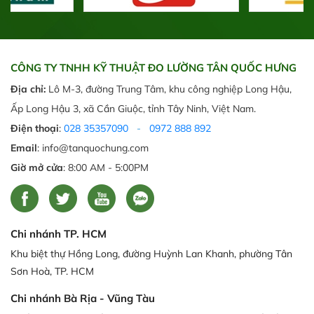
CÔNG TY TNHH KỸ THUẬT ĐO LƯỜNG TÂN QUỐC HƯNG
Địa chỉ:
Lô M-3, đường Trung Tâm, khu công nghiệp Long Hậu,
Ấp Long Hậu 3, xã Cần Giuộc, tỉnh Tây Ninh, Việt Nam.
Điện thoại
:
028 35357090
-
0972 888 892
Email
: info@tanquochung.com
Giờ mở cửa
: 8:00 AM - 5:00PM
Chi nhánh TP. HCM
Khu biệt thự Hồng Long, đường Huỳnh Lan Khanh, phường Tân
Sơn Hoà, TP. HCM
Chi nhánh Bà Rịa - Vũng Tàu