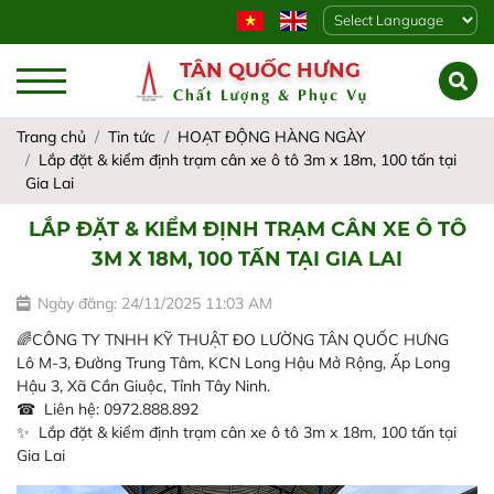
Powered by
TÂN QUỐC HƯNG
Chất Lượng & Phục Vụ
Trang chủ
Tin tức
HOẠT ĐỘNG HÀNG NGÀY
Lắp đặt & kiểm định trạm cân xe ô tô 3m x 18m, 100 tấn tại
Gia Lai
LẮP ĐẶT & KIỂM ĐỊNH TRẠM CÂN XE Ô TÔ
3M X 18M, 100 TẤN TẠI GIA LAI
Ngày đăng: 24/11/2025 11:03 AM
🌈CÔNG TY TNHH KỸ THUẬT ĐO LƯỜNG TÂN QUỐC HƯNG
Lô M-3, Đường Trung Tâm, KCN Long Hậu Mở Rộng, Ấp Long
Hậu 3, Xã Cần Giuộc, Tỉnh Tây Ninh.
☎ Liên hệ: 0972.888.892
✨ Lắp đặt & kiểm định trạm cân xe ô tô 3m x 18m, 100 tấn tại
Gia Lai