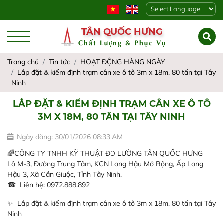
Powered by
TÂN QUỐC HƯNG
Chất Lượng & Phục Vụ
Trang chủ
Tin tức
HOẠT ĐỘNG HÀNG NGÀY
Lắp đặt & kiểm định trạm cân xe ô tô 3m x 18m, 80 tấn tại Tây
Ninh
LẮP ĐẶT & KIỂM ĐỊNH TRẠM CÂN XE Ô TÔ
3M X 18M, 80 TẤN TẠI TÂY NINH
Ngày đăng: 30/01/2026 08:33 AM
🌈CÔNG TY TNHH KỸ THUẬT ĐO LƯỜNG TÂN QUỐC HƯNG
Lô M-3, Đường Trung Tâm, KCN Long Hậu Mở Rộng, Ấp Long
Hậu 3, Xã Cần Giuộc, Tỉnh Tây Ninh.
☎ Liên hệ: 0972.888.892
✨ Lắp đặt & kiểm định trạm cân xe ô tô 3m x 18m, 80 tấn tại Tây
Ninh