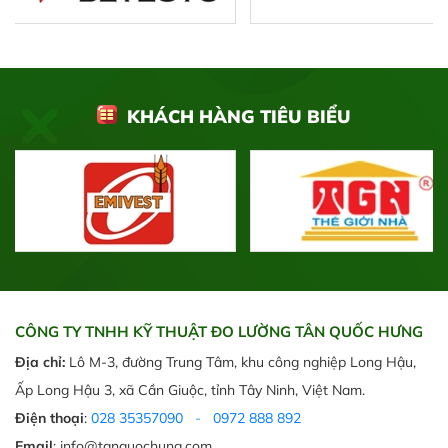
KHÁCH HÀNG TIÊU BIỂU
CÔNG TY TNHH KỸ THUẬT ĐO LƯỜNG TÂN QUỐC HƯNG
Địa chỉ:
Lô M-3, đường Trung Tâm, khu công nghiệp Long Hậu,
Ấp Long Hậu 3, xã Cần Giuộc, tỉnh Tây Ninh, Việt Nam.
Điện thoại
:
028 35357090
-
0972 888 892
Email
: info@tanquochung.com