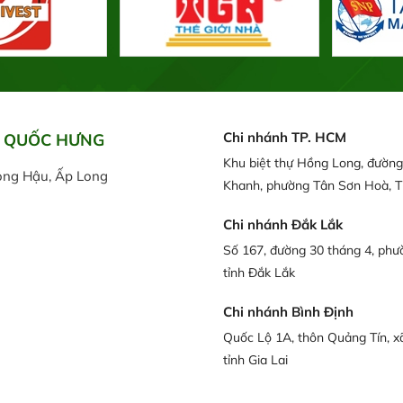
Chi nhánh TP. HCM
N QUỐC HƯNG
Khu biệt thự Hồng Long, đườn
ong Hậu, Ấp Long
Khanh, phường Tân Sơn Hoà, 
Chi nhánh Đắk Lắk
Số 167, đường 30 tháng 4, phư
tỉnh Đắk Lắk
Chi nhánh Bình Định
Quốc Lộ 1A, thôn Quảng Tín, x
tỉnh Gia Lai