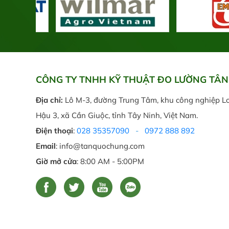
CÔNG TY TNHH KỸ THUẬT ĐO LƯỜNG TÂ
Địa chỉ:
Lô M-3, đường Trung Tâm, khu công nghiệp L
Hậu 3, xã Cần Giuộc, tỉnh Tây Ninh, Việt Nam.
Điện thoại
:
028 35357090
-
0972 888 892
Email
: info@tanquochung.com
Giờ mở cửa
: 8:00 AM - 5:00PM