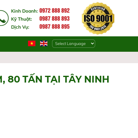
0972 888 892
Kinh Doanh:
0987 888 893
Kỹ Thuật:
0987 888 895
Dịch Vụ:
Powered by
, 80 TẤN TẠI TÂY NINH