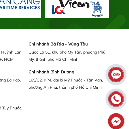
Chi nhánh Bà Rịa - Vũng Tàu
g Huỳnh Lan
Quốc Lộ 51, khu phố Mỹ Tân, phường Phú
TP. HCM
Mỹ, thành phố Hồ Chí Minh
Chi nhánh Bình Dương
ờng Ea Kao,
165/C2, KP4, đại lộ Mỹ Phước - Tân Vạn,
phường An Phú, thành phố Hồ Chí Minh
ã Tuy Phước,