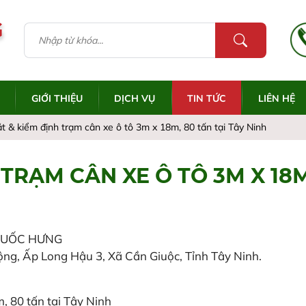
G
GIỚI THIỆU
DỊCH VỤ
TIN TỨC
LIÊN HỆ
t & kiểm định trạm cân xe ô tô 3m x 18m, 80 tấn tại Tây Ninh
TRẠM CÂN XE Ô TÔ 3M X 18M
QUỐC HƯNG
g, Ấp Long Hậu 3, Xã Cần Giuộc, Tỉnh Tây Ninh.
, 80 tấn tại Tây Ninh