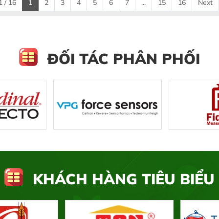
 / 16
1
2
3
4
5
6
7
...
15
16
Next
ĐỐI TÁC PHÂN PHỐI
KHÁCH HÀNG TIÊU BIỂU