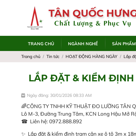
TÂN QUỐC HƯN
Chất Lượng & Phục Vụ
TRANG CHỦ
NGÀNH NGHỀ
SẢN PHẨM
Trang chủ
Tin tức
HOẠT ĐỘNG HÀNG NGÀY
Lắp đặ
LẮP ĐẶT & KIỂM ĐỊNH 
Ngày đăng: 30/01/2026 08:33 AM
🌈CÔNG TY TNHH KỸ THUẬT ĐO LƯỜNG TÂN 
Lô M-3, Đường Trung Tâm, KCN Long Hậu Mở Rộn
☎ Liên hệ: 0972.888.892
✨ Lắp đặt & kiểm định trạm cân xe ô tô 3m x 18m