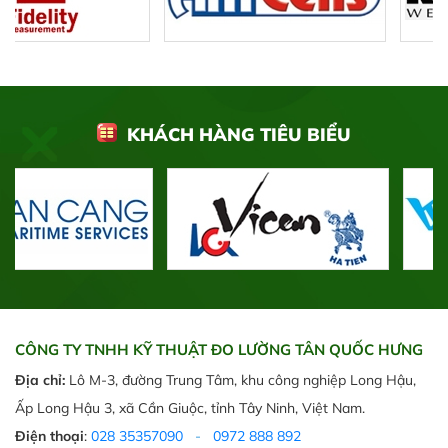
KHÁCH HÀNG TIÊU BIỂU
CÔNG TY TNHH KỸ THUẬT ĐO LƯỜNG TÂN QUỐC HƯNG
Địa chỉ:
Lô M-3, đường Trung Tâm, khu công nghiệp Long Hậu,
Ấp Long Hậu 3, xã Cần Giuộc, tỉnh Tây Ninh, Việt Nam.
Điện thoại
:
028 35357090
-
0972 888 892