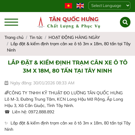
Powered by
TÂN QUỐC HƯNG
Chất Lượng & Phục Vụ
Trang chủ
Tin tức
HOẠT ĐỘNG HÀNG NGÀY
Lắp đặt & kiểm định trạm cân xe ô tô 3m x 18m, 80 tấn tại Tây
Ninh
LẮP ĐẶT & KIỂM ĐỊNH TRẠM CÂN XE Ô TÔ
3M X 18M, 80 TẤN TẠI TÂY NINH
Ngày đăng: 30/01/2026 08:33 AM
🌈CÔNG TY TNHH KỸ THUẬT ĐO LƯỜNG TÂN QUỐC HƯNG
Lô M-3, Đường Trung Tâm, KCN Long Hậu Mở Rộng, Ấp Long
Hậu 3, Xã Cần Giuộc, Tỉnh Tây Ninh.
☎ Liên hệ: 0972.888.892
✨ Lắp đặt & kiểm định trạm cân xe ô tô 3m x 18m, 80 tấn tại Tây
Ninh