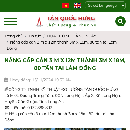
Powered by
TÂN QUỐC HƯNG
Chất Lượng & Phục Vụ
Trang chủ
Tin tức
HOẠT ĐỘNG HÀNG NGÀY
Nâng cấp cân 3 m x 12m thành 3m x 18m, 80 tấn tại Lâm
Đồng
NÂNG CẤP CÂN 3 M X 12M THÀNH 3M X 18M,
80 TẤN TẠI LÂM ĐỒNG
Ngày đăng: 15/11/2024 10:59 AM
🌈CÔNG TY TNHH KỸ THUẬT ĐO LƯỜNG TÂN QUỐC HƯNG
Lô M-3, Đường Trung Tâm, KCN Long Hậu, Ấp 3, Xã Long Hậu,
Huyện Cần Giuộc, Tỉnh Long An
☎ Liên hệ: 0972.888.892
✨ Nâng cấp cân 3 m x 12m thành 3m x 18m, 80 tấn tại Lâm
Đồng