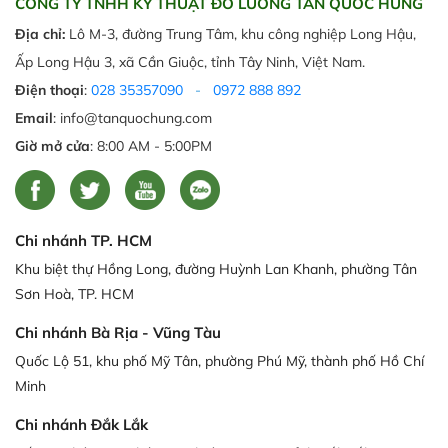
CÔNG TY TNHH KỸ THUẬT ĐO LƯỜNG TÂN QUỐC HƯNG
Địa chỉ:
Lô M-3, đường Trung Tâm, khu công nghiệp Long Hậu,
Ấp Long Hậu 3, xã Cần Giuộc, tỉnh Tây Ninh, Việt Nam.
Điện thoại
:
028 35357090
-
0972 888 892
Email
: info@tanquochung.com
Giờ mở cửa
: 8:00 AM - 5:00PM
Chi nhánh TP. HCM
Khu biệt thự Hồng Long, đường Huỳnh Lan Khanh, phường Tân
Sơn Hoà, TP. HCM
Chi nhánh Bà Rịa - Vũng Tàu
Quốc Lộ 51, khu phố Mỹ Tân, phường Phú Mỹ, thành phố Hồ Chí
Minh
Chi nhánh Đắk Lắk