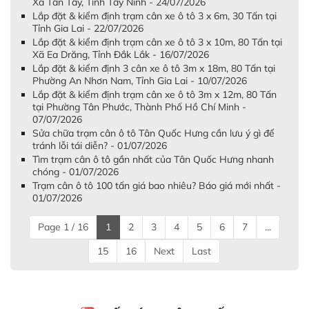
Xã Tân Tây, Tỉnh Tây Ninh - 24/07/2026
Lắp đặt & kiểm định trạm cân xe ô tô 3 x 6m, 30 Tấn tại
Tỉnh Gia Lai - 22/07/2026
Lắp đặt & kiểm định trạm cân xe ô tô 3 x 10m, 80 Tấn tại
Xã Ea Drăng, Tỉnh Đắk Lắk - 16/07/2026
Lắp đặt & kiểm định 3 cân xe ô tô 3m x 18m, 80 Tấn tại
Phường An Nhơn Nam, Tỉnh Gia Lai - 10/07/2026
Lắp đặt & kiểm định trạm cân xe ô tô 3m x 12m, 80 Tấn
tại Phường Tân Phước, Thành Phố Hồ Chí Minh -
07/07/2026
Sửa chữa trạm cân ô tô Tân Quốc Hưng cần lưu ý gì để
tránh lỗi tái diễn? - 01/07/2026
Tìm trạm cân ô tô gần nhất của Tân Quốc Hưng nhanh
chóng - 01/07/2026
Trạm cân ô tô 100 tấn giá bao nhiêu? Báo giá mới nhất -
01/07/2026
Page 1 / 16
1
2
3
4
5
6
7
...
15
16
Next
Last