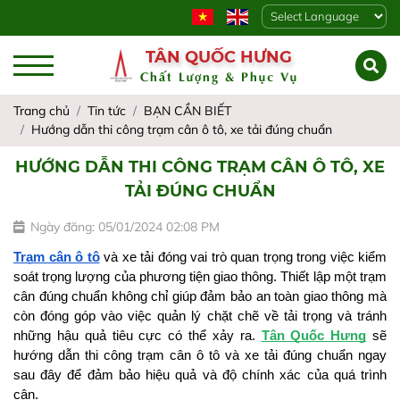
Powered by
TÂN QUỐC HƯNG
Chất Lượng & Phục Vụ
Trang chủ
Tin tức
BẠN CẦN BIẾT
Hướng dẫn thi công trạm cân ô tô, xe tải đúng chuẩn
HƯỚNG DẪN THI CÔNG TRẠM CÂN Ô TÔ, XE
TẢI ĐÚNG CHUẨN
Ngày đăng: 05/01/2024 02:08 PM
Trạm cân ô tô
 và xe tải đóng vai trò quan trọng trong việc kiểm 
soát trọng lượng của phương tiện giao thông. Thiết lập một trạm 
cân đúng chuẩn không chỉ giúp đảm bảo an toàn giao thông mà 
còn đóng góp vào việc quản lý chặt chẽ về tải trọng và tránh 
những hậu quả tiêu cực có thể xảy ra. 
Tân Quốc Hưng
 sẽ 
hướng dẫn thi công trạm cân ô tô và xe tải đúng chuẩn ngay 
sau đây để đảm bảo hiệu quả và độ chính xác của quá trình 
cân.