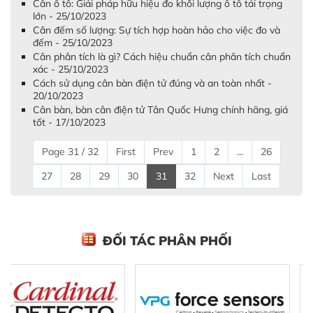
Cân ô tô: Giải pháp hữu hiệu đo khối lượng ô tô tải trọng
lớn - 25/10/2023
Cân đếm số lượng: Sự tích hợp hoàn hảo cho việc đo và
đếm - 25/10/2023
Cân phân tích là gì? Cách hiệu chuẩn cân phân tích chuẩn
xác - 25/10/2023
Cách sử dụng cân bàn điện tử đúng và an toàn nhất -
20/10/2023
Cân bàn, bàn cân điện tử Tân Quốc Hưng chính hãng, giá
tốt - 17/10/2023
Page 31 / 32
First
Prev
1
2
...
26
27
28
29
30
31
32
Next
Last
ĐỐI TÁC PHÂN PHỐI