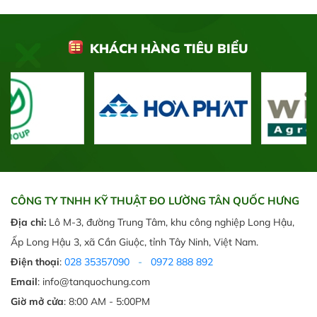
KHÁCH HÀNG TIÊU BIỂU
CÔNG TY TNHH KỸ THUẬT ĐO LƯỜNG TÂN QUỐC HƯNG
Địa chỉ:
Lô M-3, đường Trung Tâm, khu công nghiệp Long Hậu,
Ấp Long Hậu 3, xã Cần Giuộc, tỉnh Tây Ninh, Việt Nam.
Điện thoại
:
028 35357090
-
0972 888 892
Email
: info@tanquochung.com
Giờ mở cửa
: 8:00 AM - 5:00PM