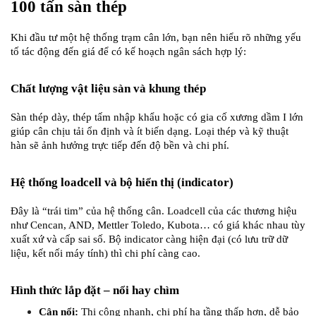
100 tấn sàn thép
Khi đầu tư một hệ thống trạm cân lớn, bạn nên hiểu rõ những yếu 
tố tác động đến giá để có kế hoạch ngân sách hợp lý:
Chất lượng vật liệu sàn và khung thép
Sàn thép dày, thép tấm nhập khẩu hoặc có gia cố xương dầm I lớn 
giúp cân chịu tải ổn định và ít biến dạng. Loại thép và kỹ thuật 
hàn sẽ ảnh hưởng trực tiếp đến độ bền và chi phí.
Hệ thống loadcell và bộ hiển thị (indicator)
Đây là “trái tim” của hệ thống cân. Loadcell của các thương hiệu 
như Cencan, AND, Mettler Toledo, Kubota… có giá khác nhau tùy 
xuất xứ và cấp sai số. Bộ indicator càng hiện đại (có lưu trữ dữ 
liệu, kết nối máy tính) thì chi phí càng cao.
Hình thức lắp đặt – nổi hay chìm
Cân nổi:
 Thi công nhanh, chi phí hạ tầng thấp hơn, dễ bảo 