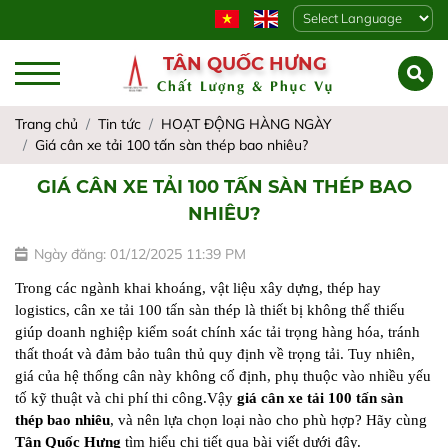
Powered by
TÂN QUỐC HƯNG
Chất Lượng & Phục Vụ
Trang chủ
Tin tức
HOẠT ĐỘNG HÀNG NGÀY
Giá cân xe tải 100 tấn sàn thép bao nhiêu?
GIÁ CÂN XE TẢI 100 TẤN SÀN THÉP BAO
NHIÊU?
Ngày đăng: 01/12/2025 11:39 PM
Trong các ngành khai khoáng, vật liệu xây dựng, thép hay 
logistics, cân xe tải 100 tấn sàn thép là thiết bị không thể thiếu 
giúp doanh nghiệp kiểm soát chính xác tải trọng hàng hóa, tránh 
thất thoát và đảm bảo tuân thủ quy định về trọng tải. Tuy nhiên, 
giá của hệ thống cân này không cố định, phụ thuộc vào nhiều yếu 
tố kỹ thuật và chi phí thi công.Vậy 
giá cân xe tải 100 tấn sàn 
thép bao nhiêu
, và nên lựa chọn loại nào cho phù hợp? Hãy cùng 
Tân Quốc Hưng
 tìm hiểu chi tiết qua bài viết dưới đây.