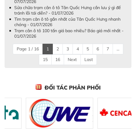
07/07/2026
Sửa chữa trạm cân ô tô Tân Quốc Hưng cần lưu ý gì để
tránh lỗi tái diễn? - 01/07/2026
Tìm trạm cân ô tô gần nhất của Tân Quốc Hưng nhanh
chóng - 01/07/2026
Trạm cân ô tô 100 tấn giá bao nhiêu? Báo giá mới nhất -
01/07/2026
Page 1 / 16
1
2
3
4
5
6
7
...
15
16
Next
Last
ĐỐI TÁC PHÂN PHỐI