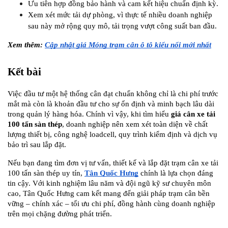
Ưu tiên hợp đồng bảo hành và cam kết hiệu chuẩn định kỳ.
Xem xét mức tải dự phòng, vì thực tế nhiều doanh nghiệp 
sau này mở rộng quy mô, tải trọng vượt công suất ban đầu.
Xem thêm: 
Cập nhật giá Móng trạm cân ô tô kiểu nổi mới nhất
Kết bài
Việc đầu tư một hệ thống cân đạt chuẩn không chỉ là chi phí trước 
mắt mà còn là khoản đầu tư cho sự ổn định và minh bạch lâu dài 
trong quản lý hàng hóa. Chính vì vậy, khi tìm hiểu 
giá cân xe tải 
100 tấn sàn thép
, doanh nghiệp nên xem xét toàn diện về chất 
lượng thiết bị, công nghệ loadcell, quy trình kiểm định và dịch vụ 
bảo trì sau lắp đặt.
Nếu bạn đang tìm đơn vị tư vấn, thiết kế và lắp đặt trạm cân xe tải 
100 tấn sàn thép uy tín, 
Tân Quốc Hưng
 chính là lựa chọn đáng 
tin cậy. Với kinh nghiệm lâu năm và đội ngũ kỹ sư chuyên môn 
cao, Tân Quốc Hưng cam kết mang đến giải pháp trạm cân bền 
vững – chính xác – tối ưu chi phí, đồng hành cùng doanh nghiệp 
trên mọi chặng đường phát triển.