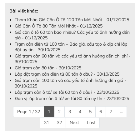
Bài viết khác:
Tham Khảo Giá Cân Ô Tô 120 Tấn Mới Nhất - 01/12/2025
Giá Cân Ô Tô 80 Tấn Mới Nhất - 01/12/2025
Giá cân ô tô 60 tấn bao nhiêu? Các yếu tố ảnh hưởng đến
giá - 01/12/2025
Trạm cân điện tử 100 tấn – Báo giá, cấu tạo & địa chỉ lắp
đặt uy tín - 30/10/2025
Giá trạm cân 60 tấn và các yếu tố ảnh hưởng đến chi phí -
30/10/2025
Giá trạm cân 80 tấn - 30/10/2025
Lắp đặt trạm cân điện tử 80 tấn ở đâu? - 30/10/2025
Giá trạm cân 100 tấn và các yếu tố ảnh hưởng đến giá -
30/10/2025
Lắp trạm cân ô tô/ xe tải 60 tấn ở đâu? - 23/10/2025
Đơn vị lắp trạm cân ô tô/ xe tải 80 tấn uy tín - 23/10/2025
Page 1 / 32
1
2
3
4
5
6
7
...
31
32
Next
Last