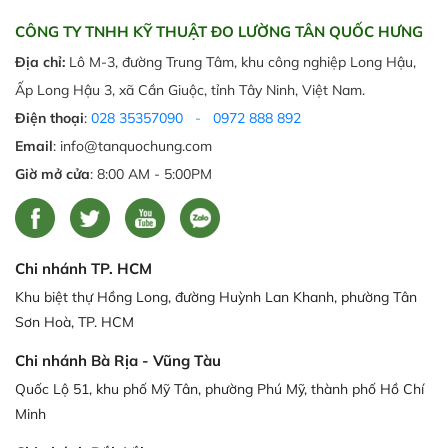
CÔNG TY TNHH KỸ THUẬT ĐO LƯỜNG TÂN QUỐC HƯNG
Địa chỉ:
Lô M-3, đường Trung Tâm, khu công nghiệp Long Hậu,
Ấp Long Hậu 3, xã Cần Giuộc, tỉnh Tây Ninh, Việt Nam.
Điện thoại
:
028 35357090
-
0972 888 892
Email
: info@tanquochung.com
Giờ mở cửa
: 8:00 AM - 5:00PM
Chi nhánh TP. HCM
Khu biệt thự Hồng Long, đường Huỳnh Lan Khanh, phường Tân
Sơn Hoà, TP. HCM
Chi nhánh Bà Rịa - Vũng Tàu
Quốc Lộ 51, khu phố Mỹ Tân, phường Phú Mỹ, thành phố Hồ Chí
Minh