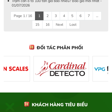
Trạm cân ô tô 100 tấn giá bao nhiêu? Báo giá mới nhất -
01/07/2026
Page 1 / 16
1
2
3
4
5
6
7
...
15
16
Next
Last
ĐỐI TÁC PHÂN PHỐI
KHÁCH HÀNG TIÊU BIỂU