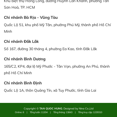
Khu biệt thự Hồng Long, đường Huỳnh Lan Khanh, phường Tân
Sơn Hoà, TP. HCM
Chi nhánh Bà Rịa - Vũng Tàu
Quốc Lộ 51, khu phố Mỹ Tân, phường Phú Mỹ, thành phố Hồ Chí
Minh
Chi nhánh Đắk Lắk
Số 167, đường 30 tháng 4, phường Ea Kao, tỉnh Đắk Lắk
Chi nhánh Bình Dương
165/C2, KP4, đại lộ Mỹ Phước - Tân Vạn, phường An Phú, thành
phố Hồ Chí Minh
Chi nhánh Bình Định
Quốc Lộ 1A, thôn Quảng Tín, xã Tuy Phước, tỉnh Gia Lai
Copyright ©
TAN QUOC HUNG
. Designed by Nina Co.,Ltd
Online: 6
|
Tổng tuần: 11204
|
Tổng tháng: 13843
|
Tổng truy cập: 1229310