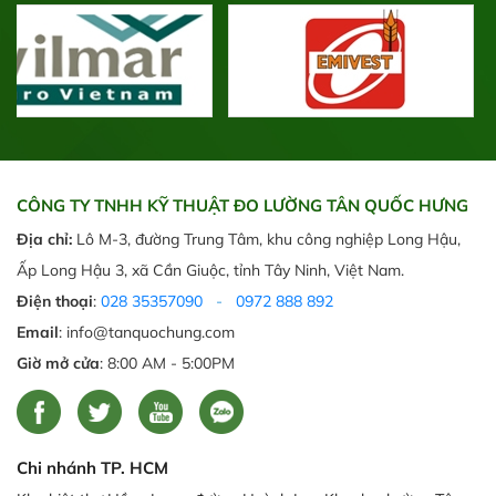
CÔNG TY TNHH KỸ THUẬT ĐO LƯỜNG TÂN QUỐC HƯNG
Địa chỉ:
Lô M-3, đường Trung Tâm, khu công nghiệp Long Hậu,
Ấp Long Hậu 3, xã Cần Giuộc, tỉnh Tây Ninh, Việt Nam.
Điện thoại
:
028 35357090
-
0972 888 892
Email
: info@tanquochung.com
Giờ mở cửa
: 8:00 AM - 5:00PM
Chi nhánh TP. HCM