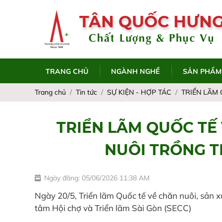
TÂN QUỐC HƯN
Chất Lượng & Phục Vụ
TRANG CHỦ
NGÀNH NGHỀ
SẢN PHẨM
Trang chủ
Tin tức
SỰ KIỆN - HỢP TÁC
TRIỂN LÃM 
TRIỂN LÃM QUỐC TẾ 
NUÔI TRỒNG TH
Ngày đăng: 05/06/2026 11:38 AM
Ngày 20/5, Triển lãm Quốc tế về chăn nuôi, sản x
tâm Hội chợ và Triển lãm Sài Gòn (SECC)