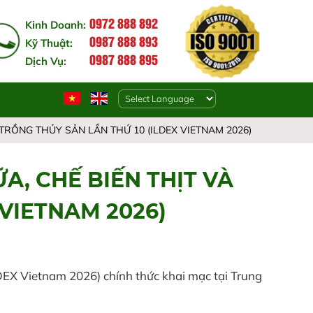
0972 888 892
Kinh Doanh:
0987 888 893
Kỹ Thuật:
0987 888 895
Dịch Vụ:
Powered by
 TRỒNG THỦY SẢN LẦN THỨ 10 (ILDEX VIETNAM 2026)
A, CHẾ BIẾN THỊT VÀ
 VIETNAM 2026)
ILDEX Vietnam 2026) chính thức khai mạc tại Trung