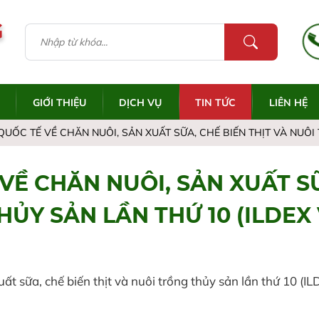
G
GIỚI THIỆU
DỊCH VỤ
TIN TỨC
LIÊN HỆ
QUỐC TẾ VỀ CHĂN NUÔI, SẢN XUẤT SỮA, CHẾ BIẾN THỊT VÀ NUÔI
VỀ CHĂN NUÔI, SẢN XUẤT SỮ
ỦY SẢN LẦN THỨ 10 (ILDEX
uất sữa, chế biến thịt và nuôi trồng thủy sản lần thứ 10 (