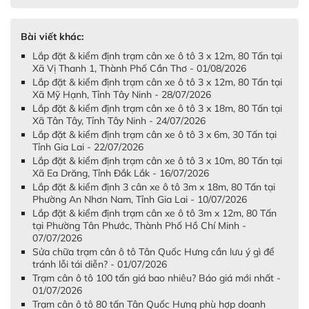
Bài viết khác:
Lắp đặt & kiểm định trạm cân xe ô tô 3 x 12m, 80 Tấn tại
Xã Vị Thanh 1, Thành Phố Cần Thơ - 01/08/2026
Lắp đặt & kiểm định trạm cân xe ô tô 3 x 12m, 80 Tấn tại
Xã Mỹ Hạnh, Tỉnh Tây Ninh - 28/07/2026
Lắp đặt & kiểm định trạm cân xe ô tô 3 x 18m, 80 Tấn tại
Xã Tân Tây, Tỉnh Tây Ninh - 24/07/2026
Lắp đặt & kiểm định trạm cân xe ô tô 3 x 6m, 30 Tấn tại
Tỉnh Gia Lai - 22/07/2026
Lắp đặt & kiểm định trạm cân xe ô tô 3 x 10m, 80 Tấn tại
Xã Ea Drăng, Tỉnh Đắk Lắk - 16/07/2026
Lắp đặt & kiểm định 3 cân xe ô tô 3m x 18m, 80 Tấn tại
Phường An Nhơn Nam, Tỉnh Gia Lai - 10/07/2026
Lắp đặt & kiểm định trạm cân xe ô tô 3m x 12m, 80 Tấn
tại Phường Tân Phước, Thành Phố Hồ Chí Minh -
07/07/2026
Sửa chữa trạm cân ô tô Tân Quốc Hưng cần lưu ý gì để
tránh lỗi tái diễn? - 01/07/2026
Trạm cân ô tô 100 tấn giá bao nhiêu? Báo giá mới nhất -
01/07/2026
Trạm cân ô tô 80 tấn Tân Quốc Hưng phù hợp doanh