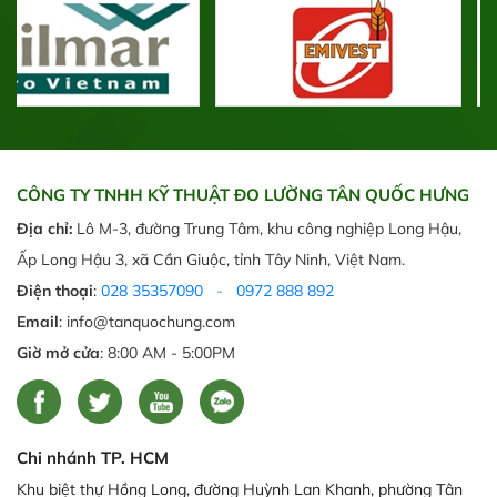
CÔNG TY TNHH KỸ THUẬT ĐO LƯỜNG TÂN QUỐC HƯNG
Địa chỉ:
Lô M-3, đường Trung Tâm, khu công nghiệp Long Hậu,
Ấp Long Hậu 3, xã Cần Giuộc, tỉnh Tây Ninh, Việt Nam.
Điện thoại
:
028 35357090
-
0972 888 892
Email
: info@tanquochung.com
Giờ mở cửa
: 8:00 AM - 5:00PM
Chi nhánh TP. HCM
Khu biệt thự Hồng Long, đường Huỳnh Lan Khanh, phường Tân