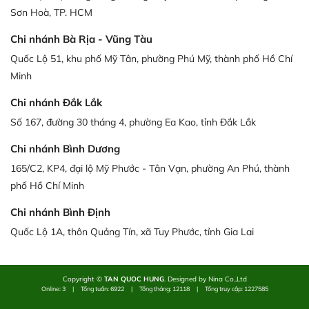
Sơn Hoà, TP. HCM
Chi nhánh Bà Rịa - Vũng Tàu
Quốc Lộ 51, khu phố Mỹ Tân, phường Phú Mỹ, thành phố Hồ Chí
Minh
Chi nhánh Đắk Lắk
Số 167, đường 30 tháng 4, phường Ea Kao, tỉnh Đắk Lắk
Chi nhánh Bình Dương
165/C2, KP4, đại lộ Mỹ Phước - Tân Vạn, phường An Phú, thành
phố Hồ Chí Minh
Chi nhánh Bình Định
Quốc Lộ 1A, thôn Quảng Tín, xã Tuy Phước, tỉnh Gia Lai
Copyright ©
TAN QUOC HUNG
. Designed by Nina Co.,Ltd
Online: 3
|
Tổng tuần: 6922
|
Tổng tháng: 12118
|
Tổng truy cập: 1227585