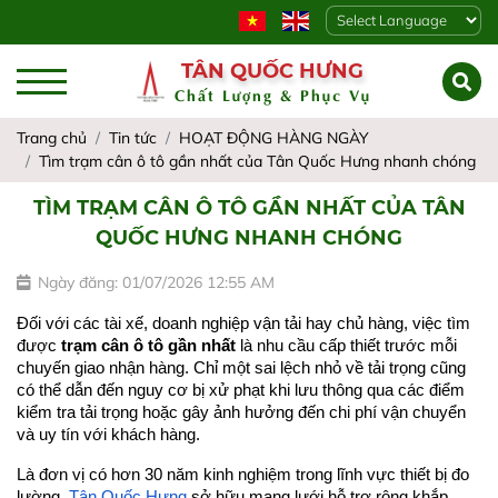
Powered by
TÂN QUỐC HƯNG
Chất Lượng & Phục Vụ
Trang chủ
Tin tức
HOẠT ĐỘNG HÀNG NGÀY
Tìm trạm cân ô tô gần nhất của Tân Quốc Hưng nhanh chóng
TÌM TRẠM CÂN Ô TÔ GẦN NHẤT CỦA TÂN
QUỐC HƯNG NHANH CHÓNG
Ngày đăng: 01/07/2026 12:55 AM
Đối với các tài xế, doanh nghiệp vận tải hay chủ hàng, việc tìm 
được 
trạm cân ô tô gần nhất
 là nhu cầu cấp thiết trước mỗi 
chuyến giao nhận hàng. Chỉ một sai lệch nhỏ về tải trọng cũng 
có thể dẫn đến nguy cơ bị xử phạt khi lưu thông qua các điểm 
kiểm tra tải trọng hoặc gây ảnh hưởng đến chi phí vận chuyển 
và uy tín với khách hàng.
Là đơn vị có hơn 30 năm kinh nghiệm trong lĩnh vực thiết bị đo 
lường, 
Tân Quốc Hưng
 sở hữu mạng lưới hỗ trợ rộng khắp, 